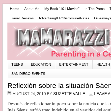
Home
About Me
My Book “101 Movies”
In The Press
Travel Reviews
Advertising/PR/Disclosure/Rates
Giveaways
TEENS
EDUCATION
ENTERTAINMENT
HEALTH
SAN DIEGO EVENTS
Reflexión sobre la situación Sáen
AUGUST 24, 2010
BY
SUZETTE VALLE
LEAVE 
Después de reflexionar in poco sobre la noticia que la
Inés Sáenz, sufrió trato indebido en el vestidor del equ